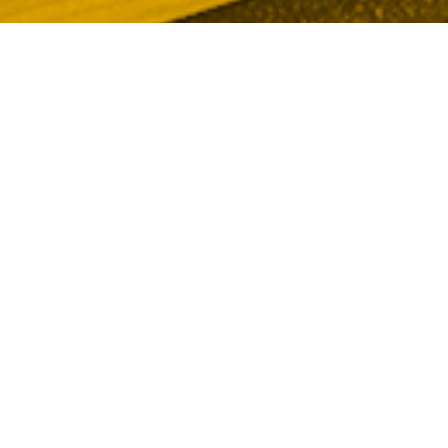
Em dic Mónica Ruiz Justicia: El meu segon
cognom, el de la meva mare, és el que m’ha
acompanyat sempre i és qui em va iniciar en
aquest món de la immobiliària.
Sent ella API en els anys 70, des de petita em va