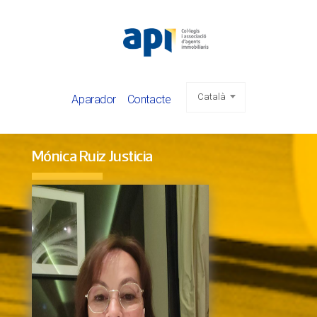
Vés
al
contingut
Català
Aparador
Contacte
Mónica Ruiz Justicia